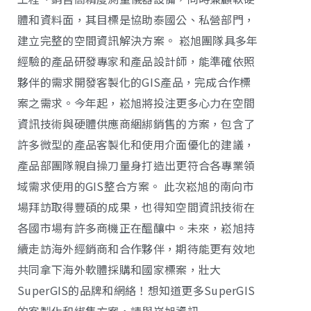
體和資料面，其目標是協助泰國公、私營部門，
建立完整的空間資訊解決方案。 崧旭團隊具多年
經驗的產品研發專家和產品設計師，能準確依照
夥伴的需求開發客製化的GIS產品，完成合作標
案之需求。今年起，崧旭將投注更多心力在空間
資訊技術與硬體供應商綑綁銷售的方案，包含了
許多微型的產品客製化和使用介面優化的建議，
產品部團隊親自操刀量身打造出更符合各專業領
域需求使用的GIS整合方案。 此次崧旭的南向市
場拜訪取得豐碩的成果，也得知空間資訊技術在
各國市場有許多商機正在醞釀中。未來，崧旭持
續走訪海外經銷商和合作夥伴，期待能更有效地
共同拿下海外軟體採購和國家標案，壯大
SuperGIS的品牌和網絡！想知道更多SuperGIS
的客製化和綁售方案，請與崧旭資訊