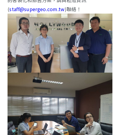
(
staff@supergeo.com.tw
)聯絡！